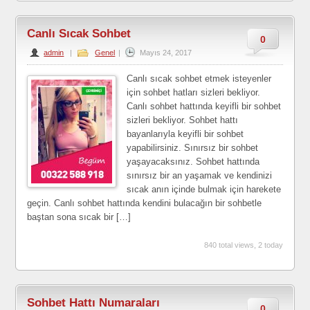
Canlı Sıcak Sohbet
0
admin
|
Genel
|
Mayıs 24, 2017
Canlı sıcak sohbet etmek isteyenler
için sohbet hatları sizleri bekliyor.
Canlı sohbet hattında keyifli bir sohbet
sizleri bekliyor. Sohbet hattı
bayanlarıyla keyifli bir sohbet
yapabilirsiniz. Sınırsız bir sohbet
yaşayacaksınız. Sohbet hattında
sınırsız bir an yaşamak ve kendinizi
sıcak anın içinde bulmak için harekete
geçin. Canlı sohbet hattında kendini bulacağın bir sohbetle
baştan sona sıcak bir […]
840 total views, 2 today
Sohbet Hattı Numaraları
0