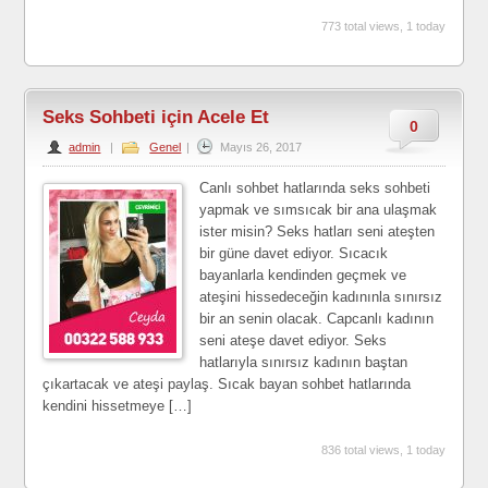
773 total views, 1 today
Seks Sohbeti için Acele Et
0
admin
|
Genel
|
Mayıs 26, 2017
Canlı sohbet hatlarında seks sohbeti
yapmak ve sımsıcak bir ana ulaşmak
ister misin? Seks hatları seni ateşten
bir güne davet ediyor. Sıcacık
bayanlarla kendinden geçmek ve
ateşini hissedeceğin kadınınla sınırsız
bir an senin olacak. Capcanlı kadının
seni ateşe davet ediyor. Seks
hatlarıyla sınırsız kadının baştan
çıkartacak ve ateşi paylaş. Sıcak bayan sohbet hatlarında
kendini hissetmeye […]
836 total views, 1 today