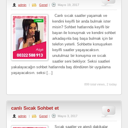
admin
|
Genel
|
Mayıs 19, 2017
Canlı sıcak saatler yaşamak ve
kendini keyifli bir anda bulmak ister
misin? Sohbet hatlarında keyifli bir
bayan ile konuşmak ve kendini sohbet
arkadaşınla baş başa bulmak için bir
telefon yeterli. Sohbette konuşurken
keyifli saatler yaşayacaksın.
unutulmaz bir konuşma ve sıcak
saatler seni bekliyor. Seksi saatleri
yakalayacağın sohbet hatlarında baş döndüren bir uygulama
yaşayacaksın. seksi […]
899 total views, 2 today
canlı Sıcak Sohbet et
0
admin
|
Genel
|
Mayıs 3, 2017
Sıcak saatler ve ateşli dakikalar