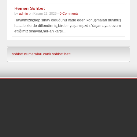
Hemen Sohbet
by
admin
on Kasım 22, 2023 -
0 Comments
Hayatmızın;hep sınav olduğunu ifade eden konuşmaları duymuş
hatta bizlerde dillendirmiş,birebir yaşamışızdır.Yaşamaya devam
ettiğimiz sınavlar,her-an karşı...
sohbet numaraları
canlı sohbet hattı