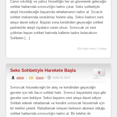
Canın sıkıldığı ve yalnız hissettiğin her an güvenerek geleceğin
sohbet hatlarında sınırsızlığın tadını çıkar. Seks sohbetiyle
ateşli hissedeceğin bayanınla rahatlamanın tadını al. Sıcacık
sohbet mekanında unutulmaz hislere ulaş. Seksi kadının seni
ateşe davet ediyor. Baştan sona kendinden geçeceğin sohbet
partnerinle ateşli rüyaların senin olsun. Sımsıcak ve seni
çıldırtan bayan sohbet hattında kalbinin tadını bulacaksın.
Sohbetin […]
934 total views, 0 today
Seks Sohbetiyle Harekete Başla
0
admin
|
Genel
|
Eylül 14, 2017
Sımsıcak hissedeceğin bir ateş ve kendinden geçeceğin
geceler için tek ilacın sohbet hattı. Sınırsız bayanlarla rüya gibi
geceler seni bekliyor. Seksi bayanın seni ateşe davet ediyor.
Sohbet ederek rahatlamak ve kendini sımsıcak hissetmek için
bir telefon yeterli. Rahatlamak isteyen herkesin abonesi olduğu
sohbet hatlarında sınırsızlığın tadını al. Bir telefon ile