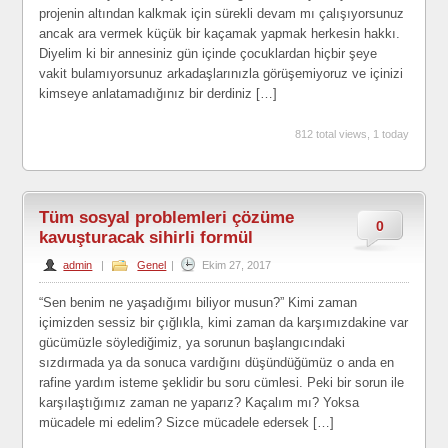
projenin altından kalkmak için sürekli devam mı çalışıyorsunuz
ancak ara vermek küçük bir kaçamak yapmak herkesin hakkı.
Diyelim ki bir annesiniz gün içinde çocuklardan hiçbir şeye
vakit bulamıyorsunuz arkadaşlarınızla görüşemiyoruz ve içinizi
kimseye anlatamadığınız bir derdiniz […]
812 total views, 1 today
Tüm sosyal problemleri çözüme
0
kavuşturacak sihirli formül
admin
|
Genel
|
Ekim 27, 2017
“Sen benim ne yaşadığımı biliyor musun?” Kimi zaman
içimizden sessiz bir çığlıkla, kimi zaman da karşımızdakine var
gücümüzle söylediğimiz, ya sorunun başlangıcındaki
sızdırmada ya da sonuca vardığını düşündüğümüz o anda en
rafine yardım isteme şeklidir bu soru cümlesi. Peki bir sorun ile
karşılaştığımız zaman ne yaparız? Kaçalım mı? Yoksa
mücadele mi edelim? Sizce mücadele edersek […]