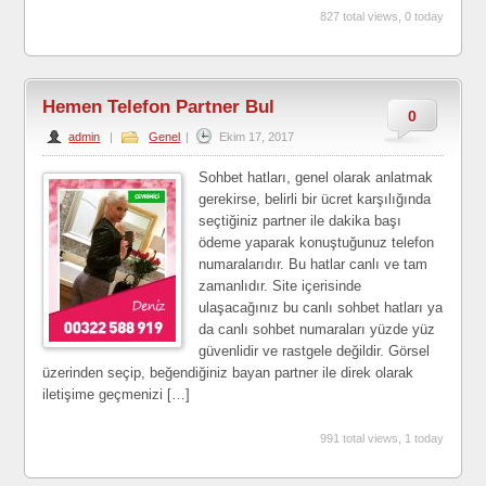
827 total views, 0 today
Hemen Telefon Partner Bul
0
admin
|
Genel
|
Ekim 17, 2017
Sohbet hatları, genel olarak anlatmak
gerekirse, belirli bir ücret karşılığında
seçtiğiniz partner ile dakika başı
ödeme yaparak konuştuğunuz telefon
numaralarıdır. Bu hatlar canlı ve tam
zamanlıdır. Site içerisinde
ulaşacağınız bu canlı sohbet hatları ya
da canlı sohbet numaraları yüzde yüz
güvenlidir ve rastgele değildir. Görsel
üzerinden seçip, beğendiğiniz bayan partner ile direk olarak
iletişime geçmenizi […]
991 total views, 1 today