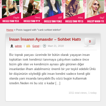
Home
»
Posts tagged with "canlı sohbet telefon"
İnsan İnsanın Aynasıdır – Sohbet Hattı
0
admin
|
Genel
|
Mart 21, 2018
Biz toprak parçası üzerinde bir bütün olarak yaşayan insan
toplukları isek kendimizi tanımaya çalışırken sadece önce
bizim gibi olan ve kendimizin aynası gibi görünen diğer
insanlardan ilham alabilmemiz önemli bir yer teşkil edebilir.Ünlü
bir düşünürün söylediği gibi insan kendini sadece kendi gibi
olanda yani insanda tanıyabilir.Bu sözü bugün kullanmak
istedim.Neden mi bu söz o kadar […]
1011 total views, 1 today