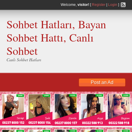
Welcome,
visitor!
[
Register
|
Login
]
Sohbet Hatları, Bayan
Sohbet Hattı, Canlı
Sohbet
Canlı Sohbet Hatları
Post an Ad