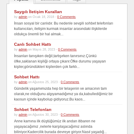
Saygılı İletişim Kuralları
by
admin
on Ocak 18, 2018 -
0 Comments
İnsan sosyal bir canlıdır. Bu nedenle sevgili sohbet telefonları
kullanıcıları, iletişim kurmak insanlar arasındaki ilişkilerde
oldukça önemli bir hal almak...
Canlı Sohbet Hattı
by
admin
on Mayıs 28, 2023 -
0 Comments
İnsanları tanışıken değil,tartışırken tanırsınız.Çünkü
öfke,saklanan kişiliği ortaya çıkarır.Öfke durumu yaşayan
kişiler,göründükleri kişilerden çok farklı...
Sohbet Hattı
by
admin
on Ağustos 25, 2023 -
0 Comments
Gündelik yaşamımızda hep bir telaşenin ve amacının tam
olarak,ne olduğunu algıyamadığımız ya da,kabullediğimiz bir
kaosun içinde kaybolup gidiyoruz.Bu kaos...
Sohbet Telefonları
by
admin
on Ağustos 30, 2023 -
0 Comments
Anne karnına ilk düştüğümüz ilk andan itibaren ne
yaşayacağımız ,nelerle karşılaşacağımız aslında
biliniyor.Kadercilik burada devreye giriyor.Nasıl yaşadığ...