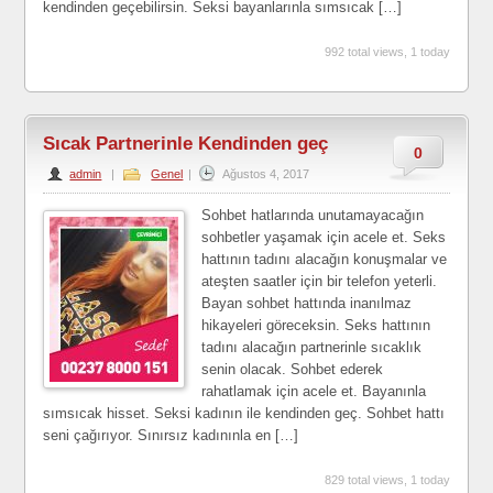
kendinden geçebilirsin. Seksi bayanlarınla sımsıcak […]
992 total views, 1 today
Sıcak Partnerinle Kendinden geç
0
admin
|
Genel
|
Ağustos 4, 2017
Sohbet hatlarında unutamayacağın
sohbetler yaşamak için acele et. Seks
hattının tadını alacağın konuşmalar ve
ateşten saatler için bir telefon yeterli.
Bayan sohbet hattında inanılmaz
hikayeleri göreceksin. Seks hattının
tadını alacağın partnerinle sıcaklık
senin olacak. Sohbet ederek
rahatlamak için acele et. Bayanınla
sımsıcak hisset. Seksi kadının ile kendinden geç. Sohbet hattı
seni çağırıyor. Sınırsız kadınınla en […]
829 total views, 1 today