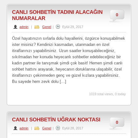
CANLI SOHBETİN TADINI ALACAĞIN
0
NUMARALAR
admin
|
Genel
|
Eylül 29, 2017
Özel hayatınızın sırlarla dolu hayallerini, özgürce konuşabilmek
ister misiniz? Kendinizi kasmadan, utanmadan en özel
itiraflarınızı yapabilirsiniz. Uzun saatler konuşabileceğiniz,
sıkılmadan her konuda heyecanlı sohbetler edebileceğiniz bir
kadın partner ile tanışmak şimdi çok basit! Hemen şimdi canlı
sohbet hattını arayarak, heyecanın doruklarına ulaşabilir, özel
itiraflarınızı çekinmeden genç ve güzel kızlara yapabilirsiniz.
Bu sayede hem zevk dolu […]
1019 total views, 0 today
CANLI SOHBETİN UĞRAK NOKTASI
0
admin
|
Genel
|
Eylül 28, 2017