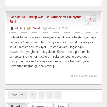
Canın Sıkıldığı An En Mahrem Dünyanı
0
Bul
admin
|
Genel
|
Ağustos 3, 2017
Sohbet hatlarında seni bekleyen ateşli kızlarla baştan çıkmaya
ne dersin? Seksi kadınların dünyasında sımsıcak bir ateş ve
keyifli saatler seni bekliyor. Ateşten anlara ulaşacağın
bayanınla rüya gibi bir anı yakala. Seks sohbet partnerinle
sımsıcak ilişkiler için acele et. Seks sohbetine doya doya
konuşmak ve kendini ateşe vermek için sohbet hattı yeterli.
Bayanınla baştan çıkana kadar […]
958 total views, 1 today
Page 1 of 3
1
2
3
››
Popular
Comments
Tags