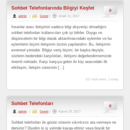
Sohbet Telefonlarında Bilgiyi Keşfet
0
admin
|
Genel
|
Aralık 11, 2017
İnsanlar arası iletişimin sadece bilgi alışverişi olmadığını
sohbet telefonları kullanıcıları çok iyi bilirler. Duygu ve
düşüncelerin bir bilgi olarak aktarılmasındaki eylemler ve bu
eylemlerin biçimi iletişimin özünü yapılandırır. Bu, iletişimin
evrensel yönüdür. Bilgiyi veriş biçimi, bir başka deyişle,
sözlerin bedendeki karşılıkları, iletişimi değerlendirmemizde
önemli noktadır. Karşı karşıya gelen iki kişi arasındaki ilk
etkileşim, iletişim sürecinin […]
917 total views, 1 today
Sohbet Telefonları
0
admin
|
Genel
|
Kasım 29, 2017
Sohbet telefonları ile günün stresini sıkıntısını ara vermeye ne
dersiniz? Diyelim ki iş yerinde kavga ettiniz veya büyük bir