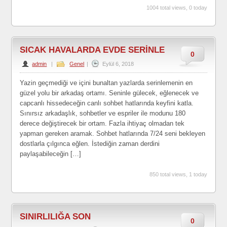
1004 total views, 0 today
SICAK HAVALARDA EVDE SERİNLE
0
admin
|
Genel
|
Eylül 6, 2018
Yazin geçmediği ve içini bunaltan yazlarda serinlemenin en
güzel yolu bir arkadaş ortamı. Seninle gülecek, eğlenecek ve
capcanlı hissedeceğin canlı sohbet hatlarında keyfini katla.
Sınırsız arkadaşlık, sohbetler ve espriler ile modunu 180
derece değiştirecek bir ortam. Fazla ihtiyaç olmadan tek
yapman gereken aramak. Sohbet hatlarında 7/24 seni bekleyen
dostlarla çılgınca eğlen. İstediğin zaman derdini
paylaşabileceğin […]
850 total views, 1 today
SINIRLILIĞA SON
0