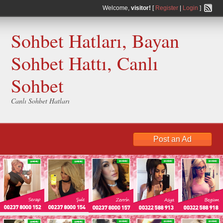
Welcome,
visitor!
[
Register
|
Login
]
Sohbet Hatları, Bayan
Sohbet Hattı, Canlı
Sohbet
Canlı Sohbet Hatları
Post an Ad