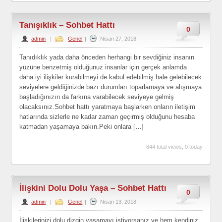
Tanışıklık – Sohbet Hattı
0
admin
|
Genel
|
Nisan 27, 2018
Tanıdıklık yada daha önceden herhangi bir sevdiğiniz insanın
yüzüne benzetmiş olduğunuz insanlar için gerçek anlamda
daha iyi ilişkiler kurabilmeyi de kabul edebilmiş hale gelebilecek
seviyelere geldiğinizde bazı durumları toparlamaya ve alışmaya
başladığınızın da farkına varabilecek seviyeye gelmiş
olacaksınız.Sohbet hattı yaratmaya başlarken onların iletişim
hatlarında sizlerle ne kadar zaman geçirmiş olduğunu hesaba
katmadan yaşamaya bakın.Peki onlara […]
844 total views, 0 today
İlişkini Dolu Dolu Yaşa – Sohbet Hattı
0
admin
|
Genel
|
Nisan 13, 2018
İlişkilerinizi dolu dizgin yaşamayı istiyorsanız ve hem kendiniz