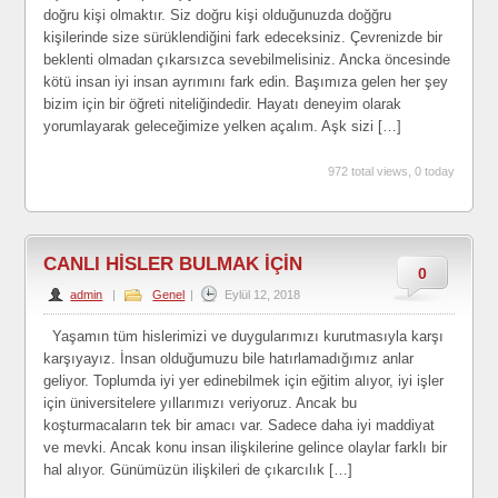
doğru kişi olmaktır. Siz doğru kişi olduğunuzda doğğru
kişilerinde size sürüklendiğini fark edeceksiniz. Çevrenizde bir
beklenti olmadan çıkarsızca sevebilmelisiniz. Ancka öncesinde
kötü insan iyi insan ayrımını fark edin. Başımıza gelen her şey
bizim için bir öğreti niteliğindedir. Hayatı deneyim olarak
yorumlayarak geleceğimize yelken açalım. Aşk sizi […]
972 total views, 0 today
CANLI HİSLER BULMAK İÇİN
0
admin
|
Genel
|
Eylül 12, 2018
Yaşamın tüm hislerimizi ve duygularımızı kurutmasıyla karşı
karşıyayız. İnsan olduğumuzu bile hatırlamadığımız anlar
geliyor. Toplumda iyi yer edinebilmek için eğitim alıyor, iyi işler
için üniversitelere yıllarımızı veriyoruz. Ancak bu
koşturmacaların tek bir amacı var. Sadece daha iyi maddiyat
ve mevki. Ancak konu insan ilişkilerine gelince olaylar farklı bir
hal alıyor. Günümüzün ilişkileri de çıkarcılık […]