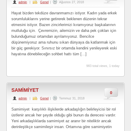
admin
|
Genel
|
Ağustos 27, 2018
Hayat bizden tekdüze davranmamızı istiyor. Kadın yada erkek
sorumluluklarını yerine getirerek beklenen düzenin tekrar
etmesini istiyor. Bazen zincirlerimizi kıramıyoruz başkalarının
mutluluğu için. Çevremizin, ailemizin ve daha pek çokları için
bulunduğumuz ortamdan ayrılamıyoruz. Bencilce
düşünemiyoruz ama ruhunu sıkan dünyaya da katlanmak için
bir güç gerekiyor. Sınırsız bir ortamda kendini yenileyerek eski
hayatına dönebileceğin sohbet hattı tüm […]
983 total views, 1 today
SAMİMİYET
0
admin
|
Genel
|
Temmuz 31, 2018
Samimiyet karşılıklı ilişkilerde arkadaşlığın belirleyicisi bir rol
üstlenir ancak her şeyde olduğu gibi bunun da derecesi vardır.
Yeni arkadaşlıklarda samimiyet az aranır bir niteliktir ancak
derinleştikçe samimileşir insan. Ortamına göre samimiyetin