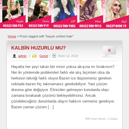
Home
»
Posts tagged with "bayan sohbet hattı"
KALBİN HUZURLU MU?
0
admin
|
Genel
|
Ekim 12, 2018
Hayatta her şeyi takan biri misin yoksa akışına mı bırakırsın?
Her iki yöntemde problemleri farklı ele alış biçimleri olsa da
herkesin tekniği farklı oluyor.Bazen ice düşünmeniz gereken
noktada bazen hiç takmamanız gerekebiliyor. Yani çözüm
duruma göre değişiyor. Elinizden gelmeyen konularda olayı
zamana bırakarak çözümü bekleyebilirsiniz. Ancak
çözebileceğiniz durumlarda olayın hakkını vermeniz gerekiyor.
Bazen zaman çözüm […]
988 total views, 1 today