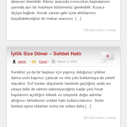
derecesi önemlidir. Aileniz arasında sınırsızken başkalarının
yanında ayrı bir maskeye bürünmeniz gerekebilir. Kısaca
ölçüye bağlıdır. Ancak zaman gelir içine attıklarınızı
boşaltabileceğiniz bir mekan ararsınız. […]
928 total views, 0 today
İyilik Size Döner – Sohbet Hattı
0
admin
|
Genel
|
Mayıs 3, 2018
Kendiniz ya da bir başkası için yapmış olduğunuz iyilikler
daima sizin kapınızı çalacak ve orta yolu buldurmaya da yeterli
olacaktır. Sırf bunları düşünerek harekete geçtiğiniz anda ise
ortaya belki de tahmin edemeyeceğiniz kadar yeni fırsat
kapılarının açıldığını bilerek ve isteyerek doğru adımlar
attığınızı bilmelisiniz sohbet hattı kullanıcılarımız. Sizler
bunlara aşina olduktan sonra ise onlara daha […]
863 total views, 0 today