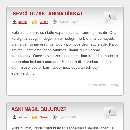
SEVGİ TUZAKLARINA DİKKAT
0
admin
|
Genel
|
Eylül 24, 2018
Kalbinizi çalarak sizi köle yapan insanları tanımışsınızdır. Ona
verdiğiniz sevginin değerinin olmadığını fark ettiniz ve hayatta
pişmanları oynuyorsunuz. Suç kalbinizde değil suç sizde. Kalp
sevmek ister ama insan tanımaz. İnanır güvenir ama
sorgulamaz. Önce beyninizden geçirerek hareket edin, insanları
tanımadan kalbinizi açmayın. Sohbet hattı kurarken temkinli
olun. Güzel sözler karın doyurmaz, doyuran tek şey
eylemlerdir. […]
935 total views, 1 today
AŞKI NASIL BULURUZ?
0
admin
|
Genel
|
Eylül 16, 2018
Aşkı bulmayı dpru kişiyi bulmak zannetseniz de asıl önemlisi