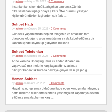
by
admin
on Mayıs 28, 2023 -
0 Comments
İnsanları tanışıken değil,tartışırken tanırsınız.Çünkü
öfke,saklanan kişiliği ortaya çıkarır.Öfke durumu yaşayan
kişiler,göründükleri kişilerden çok farklı...
Sohbet Hattı
by
admin
on Ağustos 25, 2023 -
0 Comments
Gündelik yaşamımızda hep bir telaşenin ve amacının tam
olarak,ne olduğunu algıyamadığımız ya da,kabullediğimiz bir
kaosun içinde kaybolup gidiyoruz.Bu kaos...
Sohbet Telefonları
by
admin
on Ağustos 30, 2023 -
0 Comments
Anne karnına ilk düştüğümüz ilk andan itibaren ne
yaşayacağımız ,nelerle karşılaşacağımız aslında
biliniyor.Kadercilik burada devreye giriyor.Nasıl yaşadığ...
Hemen Sohbet
by
admin
on Kasım 22, 2023 -
0 Comments
Hayatmızın;hep sınav olduğunu ifade eden konuşmaları duymuş
hatta bizlerde dillendirmiş,birebir yaşamışızdır.Yaşamaya devam
ettiğimiz sınavlar,her-an karşı...