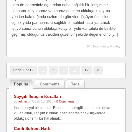
hem de partneriniz açısından daha sağlıklı bir iletişiminiz
olmasını istiyorsanız yapmanız gereken oldukça kolay bu
yönden bakıldığında sizlere de görevler düşüyor öncelikle
eşiniz yada partnerinizle sağlıklı bir sohbet hattı yaratmak
istiyorsanız bunun oldukça kolay bir yolu var tabiki de birlikte
geçirmiş olduğunuz vakitleri güzel bir şekilde değerlendirip […]
943 total views, 0 today
Page 1 of 12
1
2
3
…
12
››
Popular
Comments
Tags
Saygılı İletişim Kuralları
by
admin
on Ocak 18, 2018 -
0 Comments
İnsan sosyal bir canlıdır. Bu nedenle sevgili sohbet telefonları
kullanıcıları, iletişim kurmak insanlar arasındaki ilişkilerde
oldukça önemli bir hal almak...
Canlı Sohbet Hattı