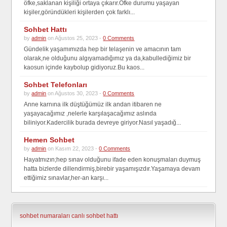
öfke,saklanan kişiliği ortaya çıkarır.Öfke durumu yaşayan
kişiler,göründükleri kişilerden çok farklı...
Sohbet Hattı
by
admin
on Ağustos 25, 2023 -
0 Comments
Gündelik yaşamımızda hep bir telaşenin ve amacının tam
olarak,ne olduğunu algıyamadığımız ya da,kabullediğimiz bir
kaosun içinde kaybolup gidiyoruz.Bu kaos...
Sohbet Telefonları
by
admin
on Ağustos 30, 2023 -
0 Comments
Anne karnına ilk düştüğümüz ilk andan itibaren ne
yaşayacağımız ,nelerle karşılaşacağımız aslında
biliniyor.Kadercilik burada devreye giriyor.Nasıl yaşadığ...
Hemen Sohbet
by
admin
on Kasım 22, 2023 -
0 Comments
Hayatmızın;hep sınav olduğunu ifade eden konuşmaları duymuş
hatta bizlerde dillendirmiş,birebir yaşamışızdır.Yaşamaya devam
ettiğimiz sınavlar,her-an karşı...
sohbet numaraları
canlı sohbet hattı