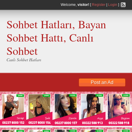
Welcome,
visitor!
[
Register
|
Login
]
Sohbet Hatları, Bayan
Sohbet Hattı, Canlı
Sohbet
Canlı Sohbet Hatları
Post an Ad