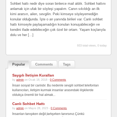
Sohbet hattı nedir diye soran binlerce mail aldık. Sohbet hattını
anlamak için ufak bir söyleşi yapalım. Canın sıkıldığı an ilk
kimi ararsın, ailen, sevgilin. Peki kimseye söyleyemediğin
konular olduğunda. İşte o an yanında birileri var. Canlı sohbet
hattı kimseyle paylaşamadığın konuları konuşabileceğin ve
kendini ifade edebileceğin çok özel bir ortam. Yaşam koçlarıyla
dolu ve her […]
933 total views, 0 today
Popular
Comments
Tags
Saygılı İletişim Kuralları
by
admin
on Ocak 18, 2018 -
0 Comments
İnsan sosyal bir canlıdır. Bu nedenle sevgili sohbet telefonları
kullanıcıları, iletişim kurmak insanlar arasındaki ilişkilerde
oldukça önemli bir hal almak...
Canlı Sohbet Hattı
by
admin
on Mayıs 28, 2023 -
0 Comments
İnsanları tanışıken değil,tartışırken tanırsınız.Çünkü