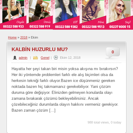
Home
»
2018
»
Ekim
KALBİN HUZURLU MU?
0
admin
|
Genel
|
Ekim 12, 2018
Hayatta her şeyi takan biri misin yoksa akışına mı bırakırsın?
Her iki yöntemde problemleri farklı ele alış biçimleri olsa da
herkesin tekniği farklı oluyor.Bazen ice düşünmeniz gereken
noktada bazen hiç takmamanız gerekebiliyor. Yani çözüm
duruma göre değişiyor. Elinizden gelmeyen konularda olayı
zamana bırakarak çözümü bekleyebilirsiniz. Ancak
çözebileceğiniz durumlarda olayın hakkını vermeniz gerekiyor.
Bazen zaman çözüm […]
988 total views, 0 today