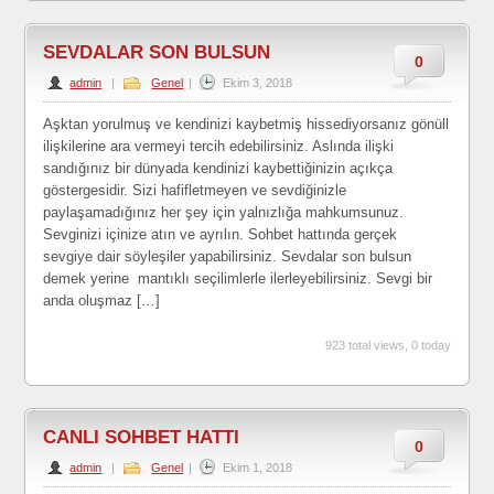
SEVDALAR SON BULSUN
0
admin
|
Genel
|
Ekim 3, 2018
Aşktan yorulmuş ve kendinizi kaybetmiş hissediyorsanız gönüll
ilişkilerine ara vermeyi tercih edebilirsiniz. Aslında ilişki
sandığınız bir dünyada kendinizi kaybettiğinizin açıkça
göstergesidir. Sizi hafifletmeyen ve sevdiğinizle
paylaşamadığınız her şey için yalnızlığa mahkumsunuz.
Sevginizi içinize atın ve ayrılın. Sohbet hattında gerçek
sevgiye dair söyleşiler yapabilirsiniz. Sevdalar son bulsun
demek yerine mantıklı seçilimlerle ilerleyebilirsiniz. Sevgi bir
anda oluşmaz […]
923 total views, 0 today
CANLI SOHBET HATTI
0
admin
|
Genel
|
Ekim 1, 2018