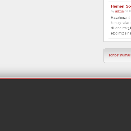
Hemen So
by
admin
on K
Hayatmızın;
konuşmaları
dillendirmiş
ettiğimiz sına
sohbet numara