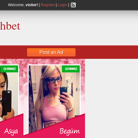
Welcome,
visitor!
[
Register
|
Login
]
ohbet
Post an Ad