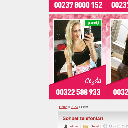
Home
»
2023
»
Ekim
Sohbet telefonları
admin
|
Genel
|
Ekim 28, 202