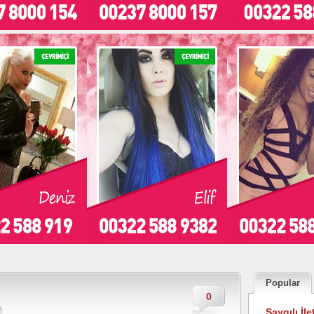
Popular
0
3
Saygılı İle