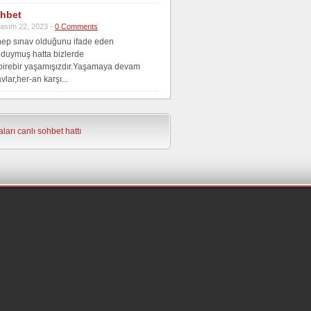
hbet
asım 22, 2023 -
0 Comments
hep sınav olduğunu ifade eden
 duymuş hatta bizlerde
,birebir yaşamışızdır.Yaşamaya devam
vlar,her-an karşı...
ları
canlı sohbet hattı