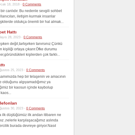
cak 18, 2018 -
0 Comments
bir canlıdır. Bu nedenle sevgili sohbet
ullanıcıları, iletişim kurmak insanlar
işkilerde oldukça önemli bir hal almak...
et Hattı
ayıs 28, 2023 -
0 Comments
ışıken değil,tartışırken tanırsınız.Çünkü
 kişiliği ortaya çıkarır.Öfke durumu
er,göründükleri kişilerden çok farklı...
ttı
ğustos 25, 2023 -
0 Comments
amımızda hep bir telaşenin ve amacının
ne olduğunu algıyamadığımız ya
ğimiz bir kaosun içinde kaybolup
kaos...
lefonları
ğustos 30, 2023 -
0 Comments
 ilk düştüğümüz ilk andan itibaren ne
z ,nelerle karşılaşacağımız aslında
ercilik burada devreye giriyor.Nasıl