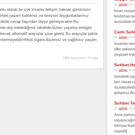
by
admin
on O
lu olarak,bir çok insanla iletişim halinde günümüzü
İnsan sosyal 
imler,yaşam kalitemiz ve bireysel doygunluklarımız
telefonları k
kdirde,cevap hayırdan öteye gitmeyecektir.Bu
arasındaki il
ele-alıp irdelediğimiz takdirde,bizleri yaşama entegre
Canlı Sohb
ecek,alternatif arayışlar içine gireriz.Bu arayışlar pekte
by
admin
on M
stermeyebilir!Alkol,sigara,düzensiz ve sağlıksız yaşam
İnsanları tan
öfke,saklanan
yaşayan kişil
2356 total views, 0 today
Sohbet Ha
by
admin
on A
Gündelik yaş
tam olarak,
da,kabulledi
gidiyoruz.Bu 
Sohbet Te
by
admin
on A
Anne karnına
yaşayacağımı
biliniyor.Kad
yaşadığ...