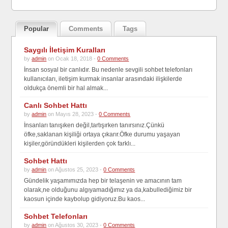
Popular
Comments
Tags
Saygılı İletişim Kuralları
by
admin
on Ocak 18, 2018 -
0 Comments
İnsan sosyal bir canlıdır. Bu nedenle sevgili sohbet telefonları
kullanıcıları, iletişim kurmak insanlar arasındaki ilişkilerde
oldukça önemli bir hal almak...
Canlı Sohbet Hattı
by
admin
on Mayıs 28, 2023 -
0 Comments
İnsanları tanışıken değil,tartışırken tanırsınız.Çünkü
öfke,saklanan kişiliği ortaya çıkarır.Öfke durumu yaşayan
kişiler,göründükleri kişilerden çok farklı...
Sohbet Hattı
by
admin
on Ağustos 25, 2023 -
0 Comments
Gündelik yaşamımızda hep bir telaşenin ve amacının tam
olarak,ne olduğunu algıyamadığımız ya da,kabullediğimiz bir
kaosun içinde kaybolup gidiyoruz.Bu kaos...
Sohbet Telefonları
by
admin
on Ağustos 30, 2023 -
0 Comments