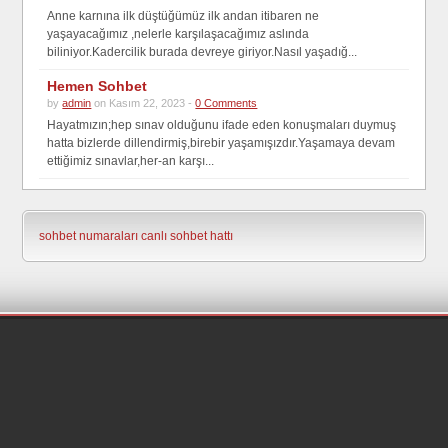
Anne karnına ilk düştüğümüz ilk andan itibaren ne
yaşayacağımız ,nelerle karşılaşacağımız aslında
biliniyor.Kadercilik burada devreye giriyor.Nasıl yaşadığ...
Hemen Sohbet
by
admin
on Kasım 22, 2023 -
0 Comments
Hayatmızın;hep sınav olduğunu ifade eden konuşmaları duymuş
hatta bizlerde dillendirmiş,birebir yaşamışızdır.Yaşamaya devam
ettiğimiz sınavlar,her-an karşı...
sohbet numaraları
canlı sohbet hattı