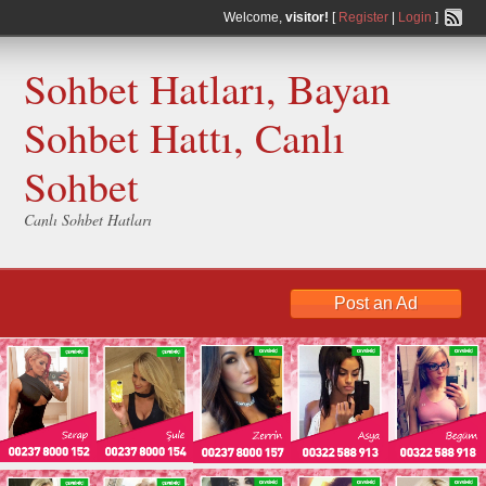
Welcome,
visitor!
[
Register
|
Login
]
Sohbet Hatları, Bayan
Sohbet Hattı, Canlı
Sohbet
Canlı Sohbet Hatları
Post an Ad