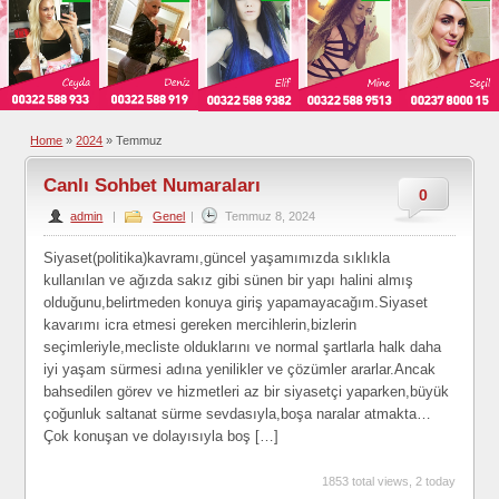
Home
»
2024
»
Temmuz
Canlı Sohbet Numaraları
0
admin
|
Genel
|
Temmuz 8, 2024
Siyaset(politika)kavramı,güncel yaşamımızda sıklıkla
kullanılan ve ağızda sakız gibi sünen bir yapı halini almış
olduğunu,belirtmeden konuya giriş yapamayacağım.Siyaset
kavarımı icra etmesi gereken mercihlerin,bizlerin
seçimleriyle,mecliste olduklarını ve normal şartlarla halk daha
iyi yaşam sürmesi adına yenilikler ve çözümler ararlar.Ancak
bahsedilen görev ve hizmetleri az bir siyasetçi yaparken,büyük
çoğunluk saltanat sürme sevdasıyla,boşa naralar atmakta…
Çok konuşan ve dolayısıyla boş […]
1853 total views, 2 today