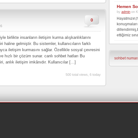
Hemen So
by
admin
on K
Hayatmızın;
0
konuşmaları
26
dillendirmiş
ettiğimiz sına
yle birlikte insanların iletişim kurma alışkanlıklarını
ri haline gelmiştir. Bu sistemler, kullanıcıların farklı
ayca iletişim kurmasını sağlar. Özellikle sosyal çevresini
 ve hızlı bir çözüm sunar. canlı sohbet hatları Bu
sohbet numara
ri, anlık iletişim imkânıdır. Kullanıcılar […]
500 total views, 6 today