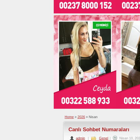
Home
»
2026
»
Nisan
Canlı Sohbet Numaraları
admin
|
Genel
|
Nisan 10, 20