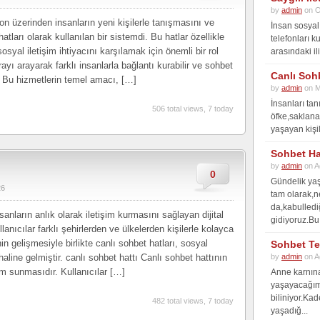
by
admin
on O
on üzerinden insanların yeni kişilerle tanışmasını ve
İnsan sosyal 
tları olarak kullanılan bir sistemdi. Bu hatlar özellikle
telefonları k
syal iletişim ihtiyacını karşılamak için önemli bir rol
arasındaki il
arayı arayarak farklı insanlarla bağlantı kurabilir ve sohbet
Canlı Sohb
di. Bu hizmetlerin temel amacı, […]
by
admin
on M
İnsanları tan
506 total views, 7 today
öfke,saklanan
yaşayan kişil
Sohbet Ha
by
admin
on A
0
Gündelik yaş
26
tam olarak,
da,kabulledi
sanların anlık olarak iletişim kurmasını sağlayan dijital
gidiyoruz.Bu 
lanıcılar farklı şehirlerden ve ülkelerden kişilerle kolayca
in gelişmesiyle birlikte canlı sohbet hatları, sosyal
Sohbet Te
 haline gelmiştir. canlı sohbet hattı Canlı sohbet hattının
by
admin
on A
im sunmasıdır. Kullanıcılar […]
Anne karnına
yaşayacağımı
biliniyor.Kad
482 total views, 7 today
yaşadığ...