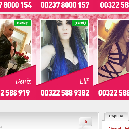
Popular
0
26
Saygılı İle