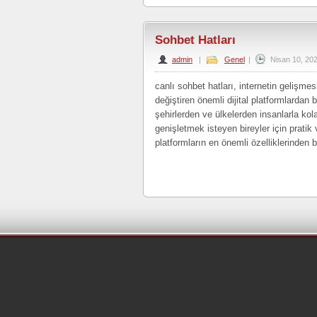
Sohbet Hatları
admin
|
Genel
|
Nisan 10, 20
canlı sohbet hatları, internetin gelişmesi
değiştiren önemli dijital platformlardan bi
şehirlerden ve ülkelerden insanlarla kol
genişletmek isteyen bireyler için pratik
platformların en önemli özelliklerinden bi