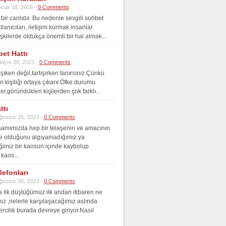
cak 18, 2018 -
0 Comments
bir canlıdır. Bu nedenle sevgili sohbet
ullanıcıları, iletişim kurmak insanlar
işkilerde oldukça önemli bir hal almak...
et Hattı
ayıs 28, 2023 -
0 Comments
ışıken değil,tartışırken tanırsınız.Çünkü
 kişiliği ortaya çıkarır.Öfke durumu
er,göründükleri kişilerden çok farklı...
ttı
ğustos 25, 2023 -
0 Comments
amımızda hep bir telaşenin ve amacının
ne olduğunu algıyamadığımız ya
ğimiz bir kaosun içinde kaybolup
kaos...
lefonları
ğustos 30, 2023 -
0 Comments
 ilk düştüğümüz ilk andan itibaren ne
z ,nelerle karşılaşacağımız aslında
ercilik burada devreye giriyor.Nasıl