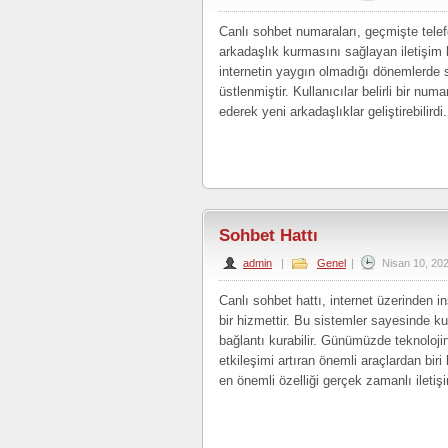
Canlı sohbet numaraları, geçmişte telef
arkadaşlık kurmasını sağlayan iletişim ha
internetin yaygın olmadığı dönemlerde so
üstlenmiştir. Kullanıcılar belirli bir num
ederek yeni arkadaşlıklar geliştirebilir
Sohbet Hattı
admin
|
Genel
|
Nisan 10, 20
Canlı sohbet hattı, internet üzerinden in
bir hizmettir. Bu sistemler sayesinde kul
bağlantı kurabilir. Günümüzde teknolojin
etkileşimi artıran önemli araçlardan biri
en önemli özelliği gerçek zamanlı iletiş