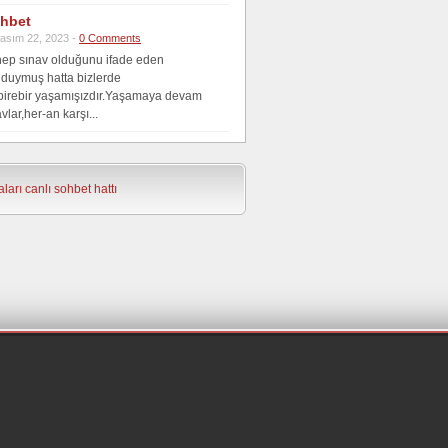
hbet
asım 22, 2023 -
0 Comments
hep sınav olduğunu ifade eden
 duymuş hatta bizlerde
,birebir yaşamışızdır.Yaşamaya devam
vlar,her-an karşı...
ları
canlı sohbet hattı