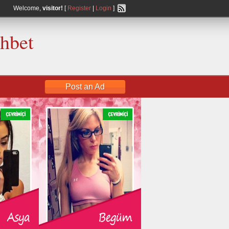
Welcome,
visitor!
[
Register
|
Login
]
ohbet
Post an Ad