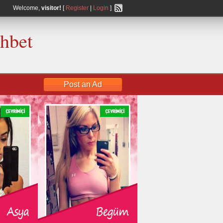
Welcome,
visitor!
[
Register
|
Login
]
ohbet
Post an Ad