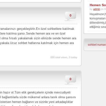
Hemen So
by
admin
on K
Hayatmızın;
0
konuşmaları
dillendirmiş
ettiğimiz sına
amalarınızı gerçekleştirin.En özel sohbetlere katılmak
tlere katılma şansı.Sende hemen ara ve en özel
il olma fırsatı yakalamak sizin elinizde sende hemen ara
ı yakala.Ucuz sohbet hatlarına katılmak için hemen ara
sohbet numara
690 total views, 0 today
0
in hazır ol.Tüm etik gerekçelerin içinde mevcudiyeti
zel bağlantılarla sizde mükemel anlara tanık olma şansını
istersen hemen bağlanın ve sizinle yeni arkadaşlıklar