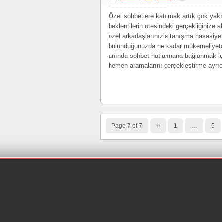
Özel sohbetlere katılmak artık çok yakı
beklentilerin ötesindeki gerçekliğiniz
özel arkadaşlarınızla tanışma hasasiye
bulunduğunuzda ne kadar mükemeliyetçi
anında sohbet hatlarınana bağlanmak iç
hemen aramalarını gerçekleştirme ayrıc
Page 7 of 7
‹‹
1
…
5