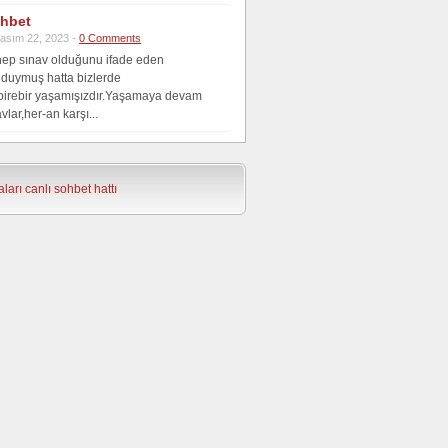
hbet
asım 22, 2023 -
0 Comments
hep sınav olduğunu ifade eden
 duymuş hatta bizlerde
,birebir yaşamışızdır.Yaşamaya devam
vlar,her-an karşı...
ları
canlı sohbet hattı