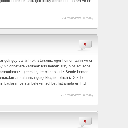
lıkları edinmek artık çok kolay sende hemen ara ve en
684 total views, 0 today
0
ar çok şey var bilmek isterseniz eğer hemen atılın ve en
layın.Sohbetlere katılmak için hemen arayın özlemlerinz
a aramalarınızı gerçekleştire bileceksiniz.Sende hemen
maraları armalarınızı gerçekleştire bilirsiniz.Sizde
n bağlanın ve sizi beleyen sohbet hatlarında en […]
797 total views, 0 today
0