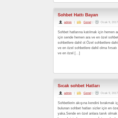
Sohbet Hattı Bayan
admin
|
Genel
|
Ocak 9, 2017
Sohbet hatlarına katılmak için hemen ar
için sende hemen ara ve en özel sohbe
sohbetlere dahil ol.Özel sohbetlere dah
ve en özel sohbetlere dahil olma fırsat
ve en özel […]
Sıcak sohbet Hatları
admin
|
Genel
|
Ocak 9, 2017
Sohbetlerin akışına kendini bırakmak iç
bulunan sohbet hatları sizler için en ö
yaka.Sende en özel anlara tanık olmak 