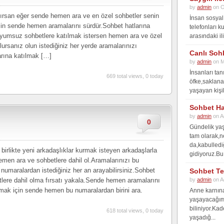
by
admin
on O
ırsan eğer sende hemen ara ve en özel sohbetler senin
İnsan sosyal 
çin sende hemen aramalarını sürdür.Sohbet hatlarına
telefonları k
oyumsuz sohbetlere katılmak istersen hemen ara ve özel
arasındaki il
lursanız olun istediğiniz her yerde aramalarınızı
Canlı Sohb
larına katılmak […]
by
admin
on M
İnsanları tan
669 total views, 0 today
öfke,saklanan
yaşayan kişil
Sohbet Ha
by
admin
on A
0
Gündelik yaş
tam olarak,
da,kabulledi
irlikte yeni arkadaşlıklar kurmak isteyen arkadaşlarla
gidiyoruz.Bu 
emen ara ve sohbetlere dahil ol.Aramalarınızı bu
 numaralardan istediğiniz her an arayabilirsiniz.Sohbet
Sohbet Te
lere dahil olma fırsatı yakala.Sende hemen aramalarını
by
admin
on A
lmak için sende hemen bu numaralardan birini ara.
Anne karnına
yaşayacağımı
biliniyor.Kad
618 total views, 0 today
yaşadığ...