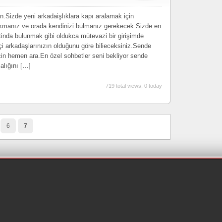
n.Sizde yeni arkadaişlıklara kapı aralamak için
e akmanız ve orada kendinizi bulmanız gerekecek.Sizde en
tinda bulunmak gibi oldukca mütevazi bir girişimde
 arkadaşlarınızın olduğunu göre bilieceksiniz.Sende
in hemen ara.En özel sohbetler seni bekliyor sende
alığını […]
719 total views, 0 today
6
7