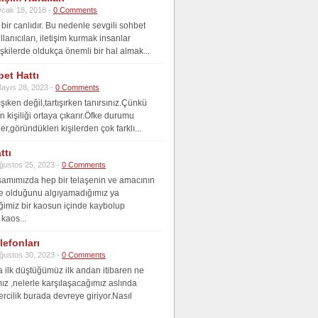
cak 18, 2018 -
0 Comments
bir canlıdır. Bu nedenle sevgili sohbet
ullanıcıları, iletişim kurmak insanlar
işkilerde oldukça önemli bir hal almak...
et Hattı
ayıs 28, 2023 -
0 Comments
ışıken değil,tartışırken tanırsınız.Çünkü
 kişiliği ortaya çıkarır.Öfke durumu
er,göründükleri kişilerden çok farklı...
ttı
ğustos 25, 2023 -
0 Comments
amımızda hep bir telaşenin ve amacının
ne olduğunu algıyamadığımız ya
ğimiz bir kaosun içinde kaybolup
kaos...
lefonları
ğustos 30, 2023 -
0 Comments
 ilk düştüğümüz ilk andan itibaren ne
z ,nelerle karşılaşacağımız aslında
ercilik burada devreye giriyor.Nasıl