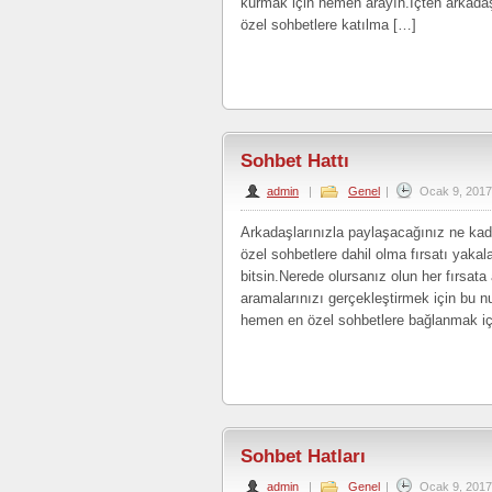
kurmak için hemen arayın.İçten arkadaş
özel sohbetlere katılma […]
Sohbet Hattı
admin
|
Genel
|
Ocak 9, 2017
Arkadaşlarınızla paylaşacağınız ne kad
özel sohbetlere dahil olma fırsatı yaka
bitsin.Nerede olursanız olun her fırsat
aramalarınızı gerçekleştirmek için bu nu
hemen en özel sohbetlere bağlanmak içi
Sohbet Hatları
admin
|
Genel
|
Ocak 9, 2017