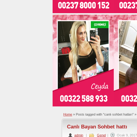
Home
»
Posts tagged with "canlı sohbet hatları"
»
Canlı Bayan Sohbet hattı
admin
|
Genel
|
Ocak 9, 2017