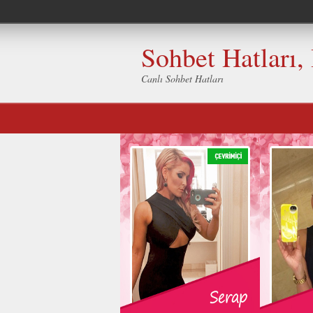
Sohbet Hatları,
Canlı Sohbet Hatları