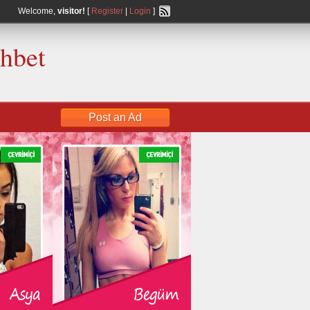
Welcome,
visitor!
[
Register
|
Login
]
ohbet
Post an Ad