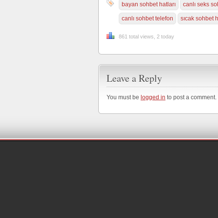
bayan sohbet hatları
canlı seks so
canlı sohbet telefon
sıcak sohbet h
861 total views, 2 today
Leave a Reply
You must be
logged in
to post a comment.