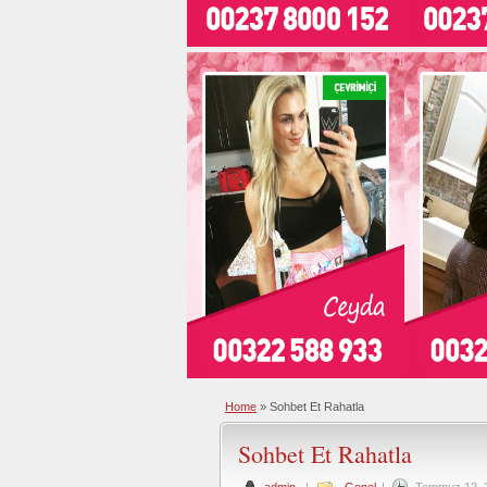
Home
»
Sohbet Et Rahatla
Sohbet Et Rahatla