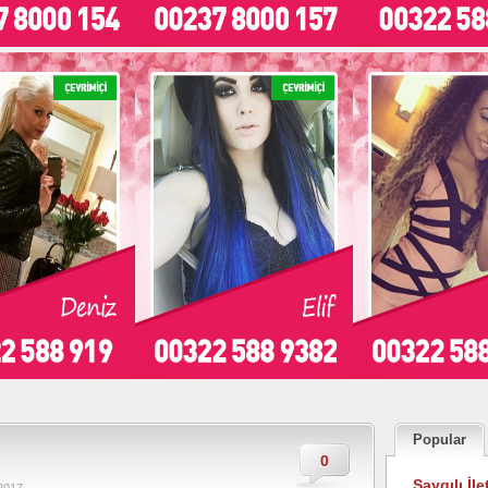
Popular
0
Saygılı İle