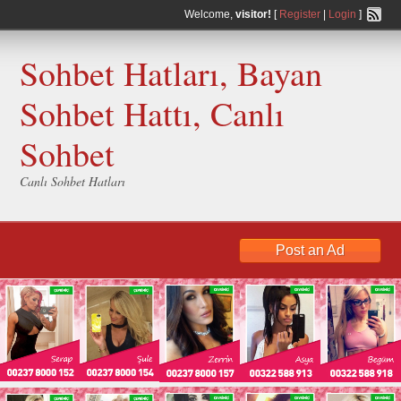
Welcome,
visitor!
[
Register
|
Login
]
Sohbet Hatları, Bayan
Sohbet Hattı, Canlı
Sohbet
Canlı Sohbet Hatları
Post an Ad