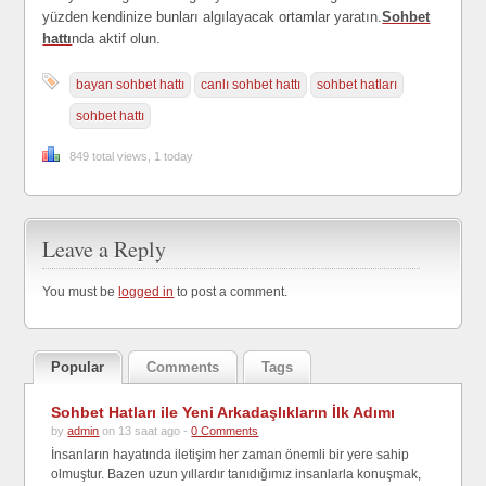
yüzden kendinize bunları algılayacak ortamlar yaratın.
Sohbet
hattı
nda aktif olun.
bayan sohbet hattı
canlı sohbet hattı
sohbet hatları
sohbet hattı
849 total views, 1 today
Leave a Reply
You must be
logged in
to post a comment.
Popular
Comments
Tags
Sohbet Hatları ile Yeni Arkadaşlıkların İlk Adımı
by
admin
on 13 saat ago -
0 Comments
İnsanların hayatında iletişim her zaman önemli bir yere sahip
olmuştur. Bazen uzun yıllardır tanıdığımız insanlarla konuşmak,