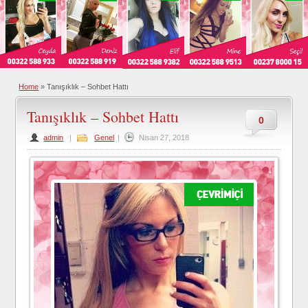
Home
»
Tanışıklık – Sohbet Hattı
Tanışıklık – Sohbet Hattı
0
admin
|
Genel
|
Nisan 27, 2018