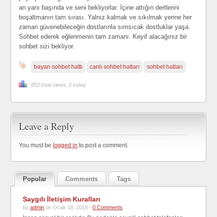
an yanı başında ve seni bekliyorlar. İçine attığın dertlerini
boşaltmanın tam sırası. Yalnız kalmak ve sıkılmak yerine her
zaman güvenebileceğin dostlarınla sımsıcak dostluklar yaşa.
Sohbet ederek eğlenmenin tam zamanı. Keyif alacağınız bir
sohbet sizi bekliyor.
bayan sohbet hattı
canlı sohbet hatları
sohbet hatları
852 total views, 2 today
Leave a Reply
You must be
logged in
to post a comment.
Popular
Comments
Tags
Saygılı İletişim Kuralları
by
admin
on Ocak 18, 2018 -
0 Comments