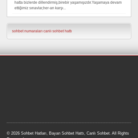
hatta bizlerde dillendirmiş,birebir yaşamışızdır.Yaşamaya devam
ettiğimiz sınavlar,her-an karşı...
sohbet numaraları
canlı sohbet hattı
© 2026 Sohbet Hatları, Bayan Sohbet Hattı, Canlı Sohbet. All Rights