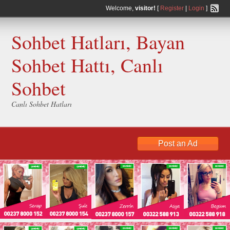
Welcome,
visitor!
[
Register
|
Login
]
Sohbet Hatları, Bayan
Sohbet Hattı, Canlı
Sohbet
Canlı Sohbet Hatları
Post an Ad