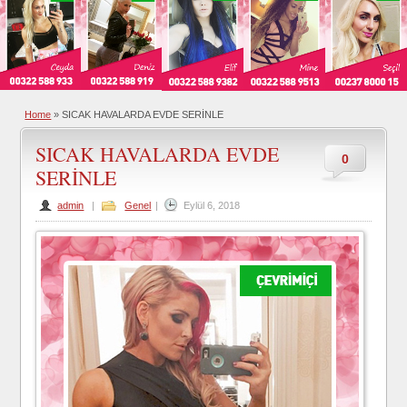
Home
»
SICAK HAVALARDA EVDE SERİNLE
SICAK HAVALARDA EVDE
0
SERİNLE
admin
|
Genel
|
Eylül 6, 2018