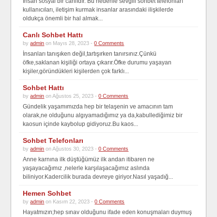
İnsan sosyal bir canlıdır. Bu nedenle sevgili sohbet telefonları
kullanıcıları, iletişim kurmak insanlar arasındaki ilişkilerde
oldukça önemli bir hal almak...
Canlı Sohbet Hattı
by
admin
on Mayıs 28, 2023 -
0 Comments
İnsanları tanışıken değil,tartışırken tanırsınız.Çünkü
öfke,saklanan kişiliği ortaya çıkarır.Öfke durumu yaşayan
kişiler,göründükleri kişilerden çok farklı...
Sohbet Hattı
by
admin
on Ağustos 25, 2023 -
0 Comments
Gündelik yaşamımızda hep bir telaşenin ve amacının tam
olarak,ne olduğunu algıyamadığımız ya da,kabullediğimiz bir
kaosun içinde kaybolup gidiyoruz.Bu kaos...
Sohbet Telefonları
by
admin
on Ağustos 30, 2023 -
0 Comments
Anne karnına ilk düştüğümüz ilk andan itibaren ne
yaşayacağımız ,nelerle karşılaşacağımız aslında
biliniyor.Kadercilik burada devreye giriyor.Nasıl yaşadığ...
Hemen Sohbet
by
admin
on Kasım 22, 2023 -
0 Comments
Hayatmızın;hep sınav olduğunu ifade eden konuşmaları duymuş