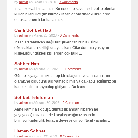
by
admin
on Ocak 18, 2018 -
0 Comments
İnsan sosyal bir canlıdır. Bu nedenle sevgili sohbet telefonları
kullanıcıları, iletişim kurmak insanlar arasındaki ilişkilerde
oldukça önemli bir hal almak...
Canlı Sohbet Hattı
by
admin
on Mayıs 28, 2023 -
0 Comments
İnsanları tanışıken değil,tartışırken tanırsınız.Çünkü
öfke,saklanan kişiliği ortaya çıkarır.Öfke durumu yaşayan
kişiler,göründükleri kişilerden çok farklı...
Sohbet Hattı
by
admin
on Ağustos 25, 2023 -
0 Comments
Gündelik yaşamımızda hep bir telaşenin ve amacının tam
olarak,ne olduğunu algıyamadığımız ya da,kabullediğimiz bir
kaosun içinde kaybolup gidiyoruz.Bu kaos...
Sohbet Telefonları
by
admin
on Ağustos 30, 2023 -
0 Comments
Anne karnına ilk düştüğümüz ilk andan itibaren ne
yaşayacağımız ,nelerle karşılaşacağımız aslında
biliniyor.Kadercilik burada devreye giriyor.Nasıl yaşadığ...
Hemen Sohbet
by
admin
on Kasım 22, 2023 -
0 Comments