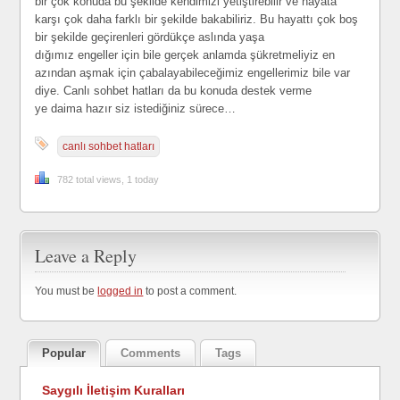
bir çok konuda bu şekilde kendimizi yetiştirebilir ve hayata
karşı çok daha farklı bir şekilde bakabiliriz. Bu hayattı çok boş
bir şekilde geçirenleri gördükçe aslında yaşa
dığımız engeller için bile gerçek anlamda şükretmeliyiz en
azından aşmak için çabalayabileceğimiz engellerimiz bile var
diye. Canlı sohbet hatları da bu konuda destek verme
ye daima hazır siz istediğiniz sürece…
canlı sohbet hatları
782 total views, 1 today
Leave a Reply
You must be
logged in
to post a comment.
Popular
Comments
Tags
Saygılı İletişim Kuralları