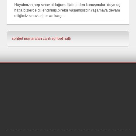
Hayatmızın;hep sınav olduğunu ifade eden konuşmaları duymuş
hatta bizlerde dillendirmiş,birebir yaşamışızdır.Yaşamaya devam
ettiğimiz sınavlar,her-an karşı...
sohbet numaraları
canlı sohbet hattı