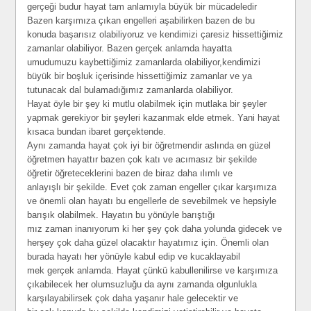
gerçeği budur hayat tam anlamıyla büyük bir mücadeledir
Bazen karşımıza çıkan engelleri aşabilirken bazen de bu
konuda başarısız olabiliyoruz ve kendimizi çaresiz hissettiğimiz
zamanlar olabiliyor. Bazen gerçek anlamda hayatta
umudumuzu kaybettiğimiz zamanlarda olabiliyor,kendimizi
büyük bir boşluk içerisinde hissettiğimiz zamanlar ve ya
tutunacak dal bulamadığımız zamanlarda olabiliyor.
Hayat öyle bir şey ki mutlu olabilmek için mutlaka bir şeyler
yapmak gerekiyor bir şeyleri kazanmak elde etmek. Yani hayat
kısaca bundan ibaret gerçektende.
Aynı zamanda hayat çok iyi bir öğretmendir aslında en güzel
öğretmen hayattır bazen çok katı ve acımasız bir şekilde
öğretir öğreteceklerini bazen de biraz daha ılımlı ve
anlayışlı bir şekilde. Evet çok zaman engeller çıkar karşımıza
ve önemli olan hayatı bu engellerle de sevebilmek ve hepsiyle
barışık olabilmek. Hayatın bu yönüyle barıştığı
mız zaman inanıyorum ki her şey çok daha yolunda gidecek ve
herşey çok daha güzel olacaktır hayatımız için. Önemli olan
burada hayatı her yönüyle kabul edip ve kucaklayabil
mek gerçek anlamda. Hayat çünkü kabullenilirse ve karşımıza
çıkabilecek her olumsuzluğu da aynı zamanda olgunlukla
karşılayabilirsek çok daha yaşanır hale gelecektir ve