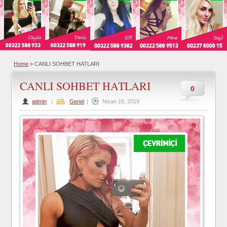
Home
»
CANLI SOHBET HATLARI
CANLI SOHBET HATLARI
0
admin
|
Genel
|
Nisan 18, 2019