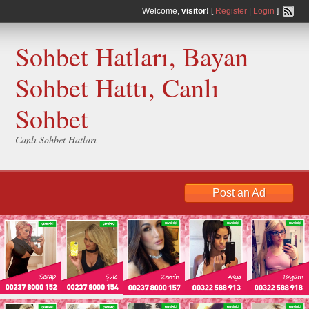
Welcome,
visitor!
[
Register
|
Login
]
Sohbet Hatları, Bayan
Sohbet Hattı, Canlı
Sohbet
Canlı Sohbet Hatları
Post an Ad