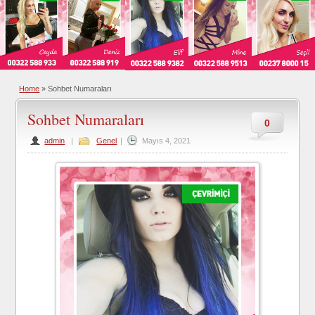
Home
»
Sohbet Numaraları
Sohbet Numaraları
0
admin
|
Genel
|
Mayıs 4, 2021