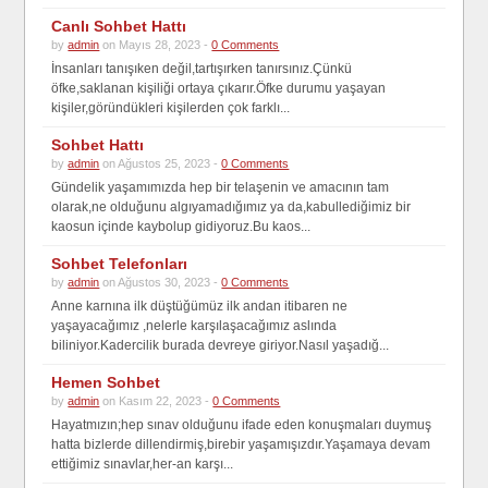
Canlı Sohbet Hattı
by
admin
on Mayıs 28, 2023 -
0 Comments
İnsanları tanışıken değil,tartışırken tanırsınız.Çünkü
öfke,saklanan kişiliği ortaya çıkarır.Öfke durumu yaşayan
kişiler,göründükleri kişilerden çok farklı...
Sohbet Hattı
by
admin
on Ağustos 25, 2023 -
0 Comments
Gündelik yaşamımızda hep bir telaşenin ve amacının tam
olarak,ne olduğunu algıyamadığımız ya da,kabullediğimiz bir
kaosun içinde kaybolup gidiyoruz.Bu kaos...
Sohbet Telefonları
by
admin
on Ağustos 30, 2023 -
0 Comments
Anne karnına ilk düştüğümüz ilk andan itibaren ne
yaşayacağımız ,nelerle karşılaşacağımız aslında
biliniyor.Kadercilik burada devreye giriyor.Nasıl yaşadığ...
Hemen Sohbet
by
admin
on Kasım 22, 2023 -
0 Comments
Hayatmızın;hep sınav olduğunu ifade eden konuşmaları duymuş
hatta bizlerde dillendirmiş,birebir yaşamışızdır.Yaşamaya devam
ettiğimiz sınavlar,her-an karşı...