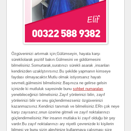
Özgüveninizi artırmak için;Gülümseyin, hayata karşı
sürekliolarak pozitif bakın.Gülmesini ve güldürmesini
bilmelisiniz.Somurtarak,suratınızı sürekli asarak ,insanları
kendinizden uzaklştırırsınız.Bu şekilde yapmanın kimseye
faydası olmayacaktır.Mutlu olmak istiyorsanız hayatı
sevmeli,gülmesini bilmelisiniz.Başınıza ne gelirse gelsin
içinizde ki mutluluk sayesinde bunu
sohbet numaraları
yenebileceğinizi bilmelisiniz.Zayıf yönlerinizi bilin, zayıf
yönlerinizi bilir ve onu güçlendirmezseniz özgüveninizi
kazanmazsınız.Kendinizi tanımalı ve bilmelisiniz.ERn çok neye
karşı zayısanız,onun üzerine gitmeli ve zayıf noktalarınızı
güçlendirmelisiniz.Her insanın mutlaka ki zayıf olduğu bir şey
vardır.Bu zayıf noktalarınızı ary niyetli çevrenizde ki kişilerin
bilmesi ve bunu sizin aleyhinize kullanmaya çalışması size