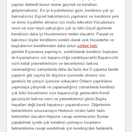
yapılan darbedir.bunun önüne geçmeli ve kendinizi
geliştirmelisiniz. En iyi kıyafetlerinizi giyin, kendinize çok iyi
bakmalısınız.Kişisel bakımlarınızı yapmanız ve kendinize yeni
ve temiz kıyafetler almanız sizi mutlu edecektir.Vücudunuzu
sevin ve size neyin yakıştığını çok iyi bilin.Güzel giyinmek
kendinizin daha iyi hissetmenize neden olacaktır. Paspal ve
bakımsız kişiler kendilerini sürekli olarak ezik hissederler ve
başkalarının kendilerinden daha üstün
sohbet hattı
görürler.Kıyaslama yapmayın, sürekliolarak kendinizi başkaları
ile kıyaslamanız sizi başarısızlığa sürükleyecektir.Başarısızlık
sizin kebdi yeteneklerinizin ve becerilerinizi farkına
varamadığınız zamanlarda daha da fazla olur.O yaparsa bende
yaparım gibi saçma bir düşünce içerisinde olmanız sizi
gereksiz bir yarışın içerisine sokacaktır.Onların yaptıklarını
yapmöaya çalışmak ve yapamadığınız zamanlarda kendinizi
çok kötü hissetmeniz size başarısızlığı getirecektir.Kendi
gücünüzün farkına varın ve yeteneklerinizi görün.Başka
hayatları değil,kendi hayatınızı yaşamalısınız. Diğerlerinin
beklentilerini umursamayın.Herkesin sizden farklı farklı
beklentileri olacaktır.Hepsine cevap veremezsiniz.Bunları
yapabilmek içinde çok kendinizi yormayın.İnsanların
beklentilerine cevap verebilmek için kendinşzden fedakarlık