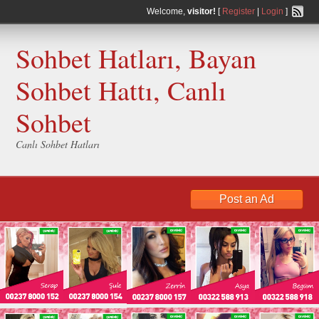
Welcome,
visitor!
[
Register
|
Login
]
Sohbet Hatları, Bayan
Sohbet Hattı, Canlı
Sohbet
Canlı Sohbet Hatları
Post an Ad